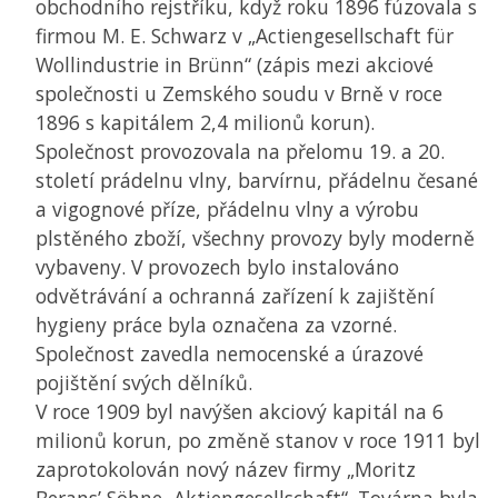
obchodního rejstříku, když roku 1896 fúzovala s
firmou M. E. Schwarz v „Actiengesellschaft für
Wollindustrie in Brünn“ (zápis mezi akciové
společnosti u Zemského soudu v Brně v roce
1896 s kapitálem 2,4 milionů korun).
Společnost provozovala na přelomu 19. a 20.
století prádelnu vlny, barvírnu, přádelnu česané
a vigognové příze, přádelnu vlny a výrobu
plstěného zboží, všechny provozy byly moderně
vybaveny. V provozech bylo instalováno
odvětrávání a ochranná zařízení k zajištění
hygieny práce byla označena za vzorné.
Společnost zavedla nemocenské a úrazové
pojištění svých dělníků.
V roce 1909 byl navýšen akciový kapitál na 6
milionů korun, po změně stanov v roce 1911 byl
zaprotokolován nový název firmy „Moritz