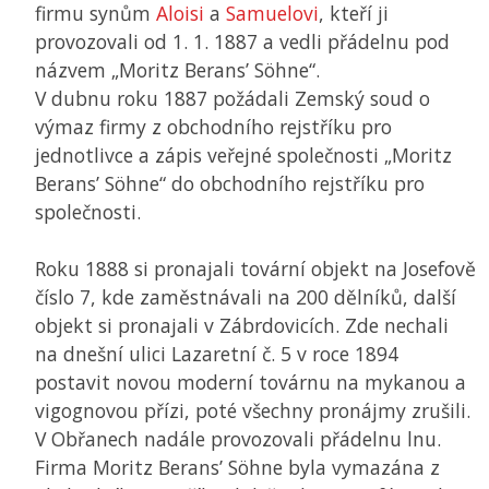
firmu synům
Aloisi
a
Samuelovi
, kteří ji
provozovali od 1. 1. 1887 a vedli přádelnu pod
názvem „Moritz Berans’ Söhne“.
V dubnu roku 1887 požádali Zemský soud o
výmaz firmy z obchodního rejstříku pro
jednotlivce a zápis veřejné společnosti „Moritz
Berans’ Söhne“ do obchodního rejstříku pro
společnosti.
Roku 1888 si pronajali tovární objekt na Josefově
číslo 7, kde zaměstnávali na 200 dělníků, další
objekt si pronajali v Zábrdovicích. Zde nechali
na dnešní ulici Lazaretní č. 5 v roce 1894
postavit novou moderní továrnu na mykanou a
vigognovou přízi, poté všechny pronájmy zrušili.
V Obřanech nadále provozovali přádelnu lnu.
Firma Moritz Berans’ Söhne byla vymazána z