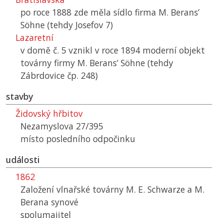
po roce 1888 zde měla sídlo firma M. Berans’
Söhne (tehdy Josefov 7)
Lazaretní
v domě č. 5 vznikl v roce 1894 moderní objekt
továrny firmy M. Berans’ Söhne (tehdy
Zábrdovice čp. 248)
stavby
Židovský hřbitov
Nezamyslova 27/395
místo posledního odpočinku
události
1862
Založení vlnařské továrny M. E. Schwarze a M.
Berana synové
spolumajitel