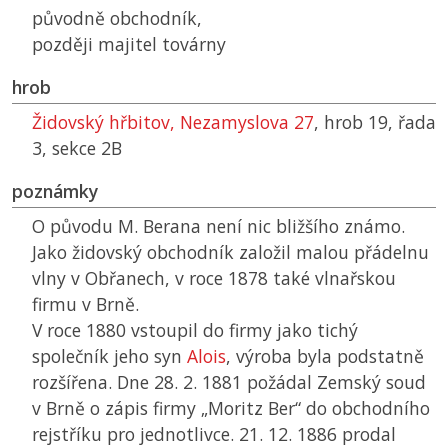
původně obchodník,
později majitel továrny
hrob
Židovský hřbitov, Nezamyslova 27
, hrob 19, řada
3, sekce 2B
poznámky
O původu M. Berana není nic bližšího známo.
Jako židovský obchodník založil malou přádelnu
vlny v Obřanech, v roce 1878 také vlnařskou
firmu v Brně.
V roce 1880 vstoupil do firmy jako tichý
společník jeho syn
Alois
, výroba byla podstatně
rozšířena. Dne 28. 2. 1881 požádal Zemský soud
v Brně o zápis firmy „Moritz Ber“ do obchodního
rejstříku pro jednotlivce. 21. 12. 1886 prodal