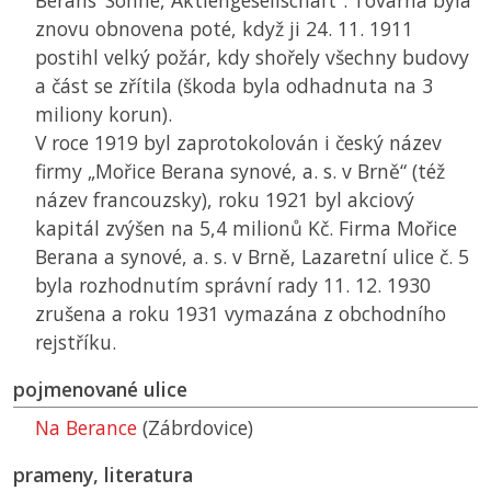
Berans’ Söhne, Aktiengesellschaft“. Továrna byla
znovu obnovena poté, když ji 24. 11. 1911
postihl velký požár, kdy shořely všechny budovy
a část se zřítila (škoda byla odhadnuta na 3
miliony korun).
V roce 1919 byl zaprotokolován i český název
firmy „Mořice Berana synové, a. s. v Brně“ (též
název francouzsky), roku 1921 byl akciový
kapitál zvýšen na 5,4 milionů Kč. Firma Mořice
Berana a synové, a. s. v Brně, Lazaretní ulice č. 5
byla rozhodnutím správní rady 11. 12. 1930
zrušena a roku 1931 vymazána z obchodního
rejstříku.
pojmenované ulice
Na Berance
(Zábrdovice)
prameny, literatura