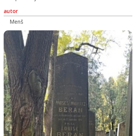
autor
Menš