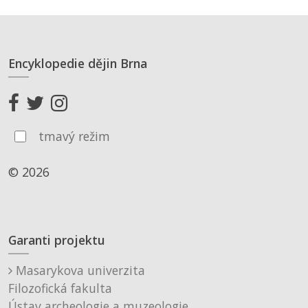
Encyklopedie dějin Brna
tmavý režim
© 2026
Garanti projektu
Masarykova univerzita
Filozofická fakulta
Ústav archeologie a muzeologie