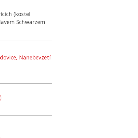
cích (kostel
slavem Schwarzem
dovice, Nanebevzetí
)
)