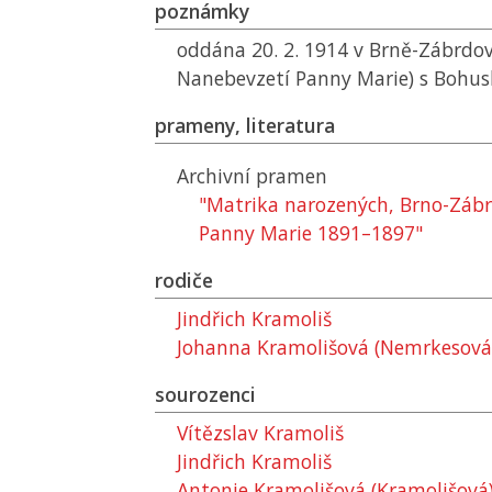
poznámky
oddána 20. 2. 1914 v Brně-Zábrdovi
Nanebevzetí Panny Marie) s Bohu
prameny, literatura
Archivní pramen
"Matrika narozených, Brno-Zábr
Panny Marie 1891–1897"
rodiče
Jindřich Kramoliš
Johanna Kramolišová (Nemrkesová
sourozenci
Vítězslav Kramoliš
Jindřich Kramoliš
Antonie Kramolišová (Kramolišová