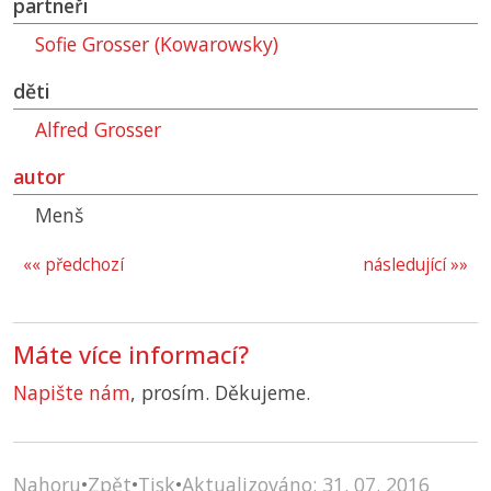
partneři
Sofie Grosser (Kowarowsky)
děti
Alfred Grosser
autor
Menš
«« předchozí
následující »»
Máte více informací?
Napište nám
, prosím. Děkujeme.
Nahoru
•
Zpět
•
Tisk
•
Aktualizováno: 31. 07. 2016