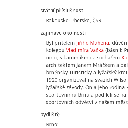
státní příslušnost
Rakousko-Uhersko,
ČSR
zajímavé okolnosti
Byl přítelem
Jiřího Mahena
, důvěr
kolegou
Vladimíra Vaška
(básník Pe
nimi, s kameníkem a sochařem
Ka
architektem Janem Mráčkem a dalš
brněnský turistický a lyžařský kro
1920 organizoval na svazích Wilso
lyžařské závody. On a jeho rodina 
sportovnímu Brnu a podíleli se na
sportovních odvětví v našem měst
bydliště
Brno: