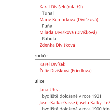
Karel Divišek (mladší)
Tunal
Marie Komárková (Divišková)
Puňa
Milada Divišková (Divišková)
Babula
Zdeňka Divišková
rodiče
Karel Divíšek
Žofie Divíšková (Friedlová)
ulice
Jana Uhra
bydliště doložené v roce 1921
Josef-Kafka-Gasse (Josefa Kafky, té
bydliště doložené v roce 1900 (dn