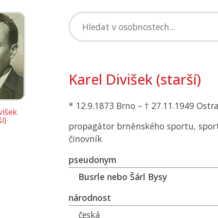
Karel Divišek (starší)
* 12.9.1873 Brno – † 27.11.1949 Ostr
višek
í)
propagátor brněnského sportu, sport
činovník
pseudonym
Busrle nebo Šárl Bysy
národnost
česká