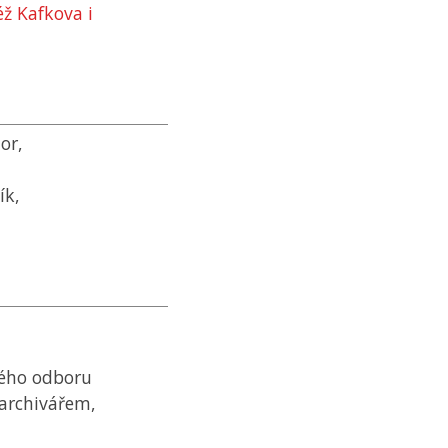
éž Kafkova i
or,
ík,
kého odboru
 archivářem,