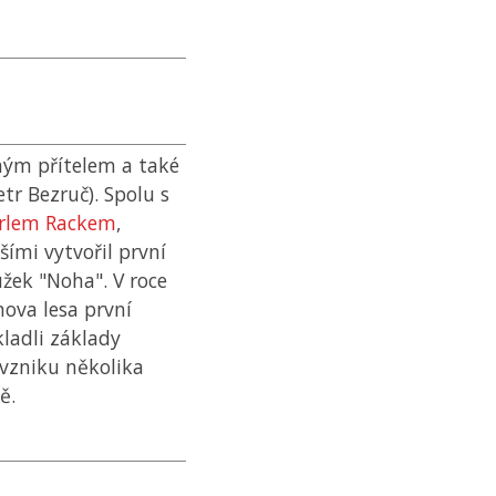
ným přítelem a také
tr Bezruč). Spolu s
rlem Rackem
,
ími vytvořil první
užek "Noha". V roce
nova lesa první
kladli základy
 vzniku několika
ě.