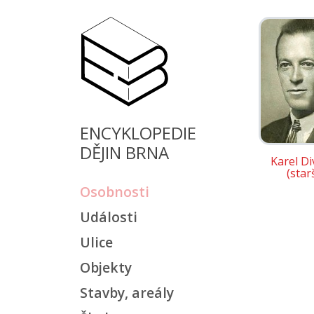
ENCYKLOPEDIE
DĚJIN BRNA
Karel Di
(starš
Osobnosti
Události
Ulice
Objekty
Stavby, areály