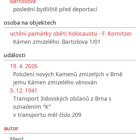
Bartošova
poslední bydliště před deportací
osoba na objektech
uctění památky oběti holocaustu - F. Kornitzer
Kámen zmizelého: Bartošova 1/01
události
19. 4. 2026
Položení nových Kamenů zmizelých v Brně
jemu Kámen zmizelého věnován
5. 12. 1941
Transport židovských občanů z Brna s
označením "K"
v transportu měl číslo 209
autor
Menš