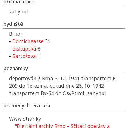
příčina úmrtí
zahynul
bydliště
Brno:
-
Dornichgasse
31
-
Biskupská
8
-
Bartošova
1
poznámky
deportován z Brna 5. 12. 1941 transportem K-
209 do Terezína, odtud dne 26. 10. 1942
transportem By-64 do Osvětimi, zahynul
prameny, literatura
Www stránky
"Digitální archiv Brno – Sčítací operáty a