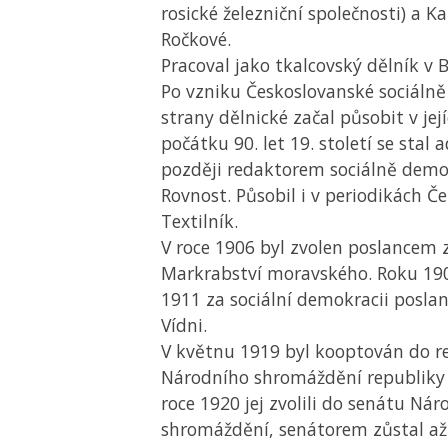
rosické železniční společnosti) a K
Ročkové.
Pracoval jako tkalcovský dělník v 
Po vzniku Českoslovanské sociáln
strany dělnické začal působit v jej
počátku 90. let 19. století se stal
později redaktorem sociálně demo
Rovnost. Působil i v periodikách Č
Textilník.
V roce 1906 byl zvolen poslance
Markrabství moravského. Roku 1907
1911 za sociální demokracii posla
Vídni.
V květnu 1919 byl kooptován do r
Národního shromáždění republiky 
roce 1920 jej zvolili do senátu Ná
shromáždění, senátorem zůstal až