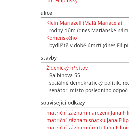
Jan Filipínský
ulice
Klein Mariazell (Malá Mariacela)
rodný dům (dnes Mariánské námě
Komenského
bydliště v době úmrtí (dnes Filip
stavby
Židenický hřbitov
Balbínova 55
sociálně demokratický politik, re
senátor; místo posledního odpoč
související odkazy
matriční záznam narození Jana Fil
matriční záznam sňatku Jana Fili
matriční záznam úmrtí Jana Filip