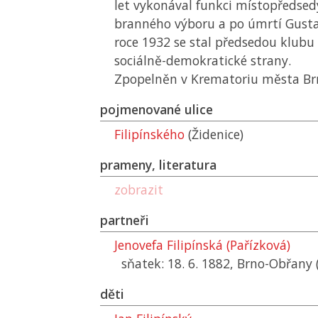
let vykonával funkci místopředsed
branného výboru a po úmrtí Gus
roce 1932 se stal předsedou klubu 
sociálně-demokratické strany.
Zpopelněn v Krematoriu města Brn
pojmenované ulice
Filipínského
(Židenice)
prameny, literatura
zobrazit
partneři
Jenovefa Filipínská (Pařízková)
sňatek: 18. 6. 1882, Brno-Obřany (
děti