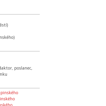
stí)
ínského)
daktor, poslanec,
inku
ipinského
pinského
inského