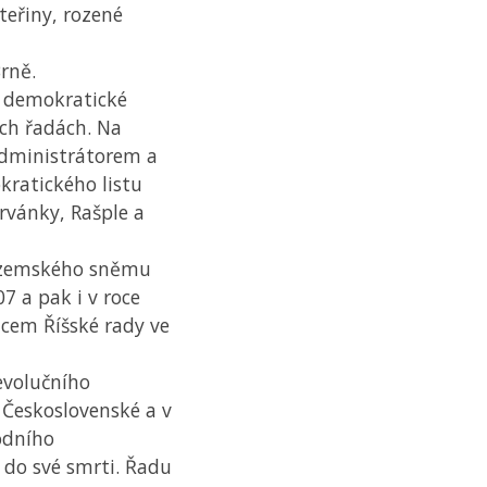
ateřiny, rozené
Brně.
ě demokratické
ích řadách. Na
 administrátorem a
kratického listu
ervánky, Rašple a
m zemského sněmu
 a pak i v roce
ncem Říšské rady ve
evolučního
Československé a v
rodního
 do své smrti. Řadu