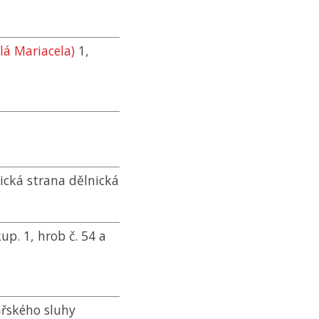
lá Mariacela)
1,
ická strana dělnická
kup. 1, hrob č. 54 a
ářského sluhy