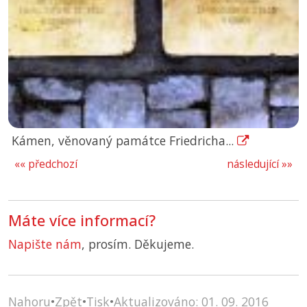
Kámen, věnovaný památce Friedricha...
«« předchozí
následující »»
Máte více informací?
Napište nám
, prosím. Děkujeme.
Nahoru
•
Zpět
•
Tisk
•
Aktualizováno: 01. 09. 2016