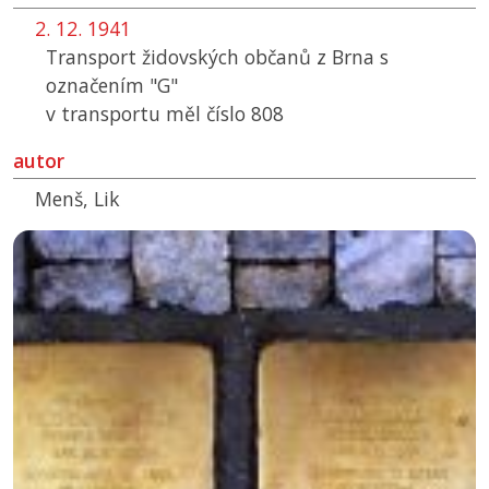
2. 12. 1941
Transport židovských občanů z Brna s
označením "G"
v transportu měl číslo 808
autor
Menš, Lik