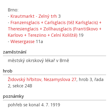
Brno:
-
Krautmarkt - Zelný trh
3
-
Franzensglacis + Carlsglacis (též Karlsglacis) +
Theresienglacis + Zollhausglacis (Františkovo +
Karlovo + Tereziino + Celní Koliště)
19
-
Wiesergasse
11a
zaměstnání
městský okrskový lékař v Brně
hrob
Židovský hřbitov, Nezamyslova 27
, hrob 3, řada
2, sekce 24B
poznámky
pohřeb se konal 4. 7. 1919