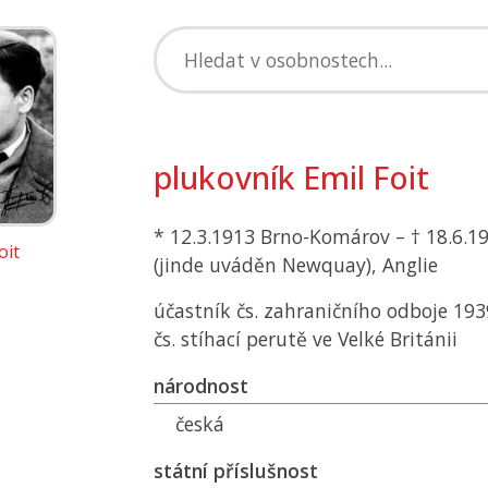
plukovník Emil Foit
* 12.3.1913 Brno-Komárov – † 18.6.1
oit
(jinde uváděn Newquay), Anglie
účastník čs. zahraničního odboje 1939
čs. stíhací perutě ve Velké Británii
národnost
česká
státní příslušnost