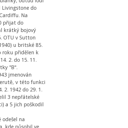
ablanky, odtud lodí
d Livingstone do
 Cardiffu. Na
 přijat do
al krátký bojový
6.
OTU
v Sutton
 1940) u britské 85.
o roku přidělen k
14. 2. do 15. 11.
tky "B".
1943 jmenován
erutě, v této funkci
. 2. 1942 do 29. 1.
lil 3 nepřátelské
i) a 5 jich poškodil
ě odešel na
a, kde působil ve