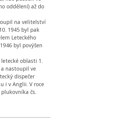
ho oddělení) až do
oupil na velitelství
. 10. 1945 byl pak
elem Leteckého
. 1946 byl povýšen
 letecké oblasti 1.
 a nastoupil ve
etecký dispečer
 i v Anglii. V roce
plukovníka čs.