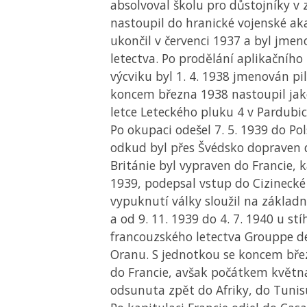
absolvoval školu pro důstojníky v 
nastoupil do hranické vojenské ak
ukončil v červenci 1937 a byl jme
letectva. Po prodělání aplikačního
výcviku byl 1. 4. 1938 jmenován pi
koncem března 1938 nastoupil jako 
letce Leteckého pluku 4 v Pardubic
Po okupaci odešel 7. 5. 1939 do Pol
odkud byl přes Švédsko dopraven d
Británie byl vypraven do Francie, k
1939, podepsal vstup do Cizinecké 
vypuknutí války sloužil na základn
a od 9. 11. 1939 do 4. 7. 1940 u st
francouzského letectva Grouppe de
Oranu. S jednotkou se koncem bře
do Francie, avšak počátkem května
odsunuta zpět do Afriky, do Tunis