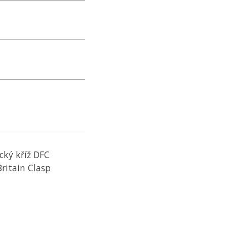
ecký kříž
DFC
Britain Clasp