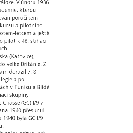
záloze. V únoru 1936
ademie, kterou
nován poručíkem
 kurzu a pilotního
lotem-letcem a ještě
pilot k 48. stíhací
ích.
ska (Katovice),
o Velké Británie. Z
am dorazil 7. 8.
legie a po
ách v Tunisu a Blidě
íhací skupiny
 Chasse (GC) I/9 v
zna 1940 přesunul
 1940 byla GC I/9
u.