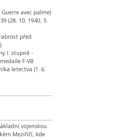
e Guerre avec palme)
39 (28. 10. 1940, 5.
rabrost před
)
y I. stupně -
medaile F-VB
ka letectva (1. 6.
základní vojenskou
ském Meziříčí, kde