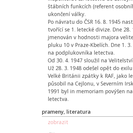
štábních funkcích (referent osobní
ukončení války.
Po návratu do
ČSR
16. 8. 1945 nast
tvořící se 1. letecké divize. Dne 28
jmenován v hodnosti majora velit
pluku 10 v Praze-Kbelích. Dne 1. 3
na podplukovníka letectva.
Od 30. 4. 1947 sloužil na Velitelství
Už 28. 3. 1948 odešel opět do exilu
Velké Británii zpátky k RAF, jako l
působil na Cejlonu, v Severním Irsku
1991 byl in memoriam povýšen na 
letectva.
prameny, literatura
zobrazit