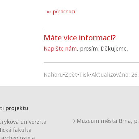
«« předchozí
Máte více informací?
Napište nám
, prosím. Děkujeme.
Nahoru
•
Zpět
•
Tisk
•
Aktualizováno: 26.
ti projektu
Muzeum města Brna, p. 
rykova univerzita
fická fakulta
 archeologie a