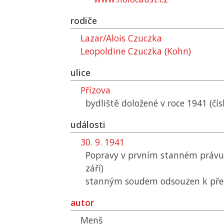
rodiče
Lazar/Alois Czuczka
Leopoldine Czuczka (Kohn)
ulice
Přízova
bydliště doložené v roce 1941 (č
události
30. 9. 1941
Popravy v prvním stanném právu 
září)
stanným soudem odsouzen k pře
autor
Menš