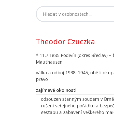
Theodor Czuczka
* 11.7.1885 Podivín (okres Břeclav) – 
Mauthausen
válka a odboj 1938–1945; oběti okup
právo
zajímavé okolnosti
odsouzen stanným soudem v Brně 
rušení veřejného pořádku a bezpeč
gestapu a zabavení veškerého ma