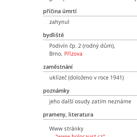
příčina úmrtí
zahynul
bydliště
Podivín čp. 2 (rodný dům),
Brno,
Přízova
zaměstnání
uklízeč (doloženo v roce 1941)
poznámky
jeho další osudy zatím neznáme
prameny, literatura
Www stránky
"www.holocaust.cz"