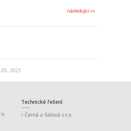
následující »»
 05. 2021
Technické řešení
o.
Černá a fialová s.r.o.