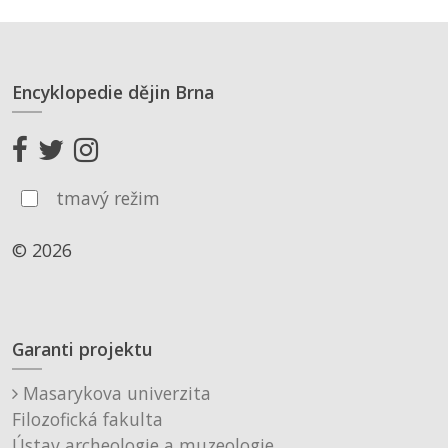
Encyklopedie dějin Brna
tmavý režim
© 2026
Garanti projektu
Masarykova univerzita
Filozofická fakulta
Ústav archeologie a muzeologie