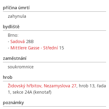
příčina úmrtí
zahynula
bydliště
Brno:
-
Sadová
28B
-
Mittlere Gasse - Střední
15
zaměstnání
soukromnice
hrob
Židovský hřbitov, Nezamyslova 27
, hrob 13, řada
1, sekce 24A (kenotaf)
poznámky