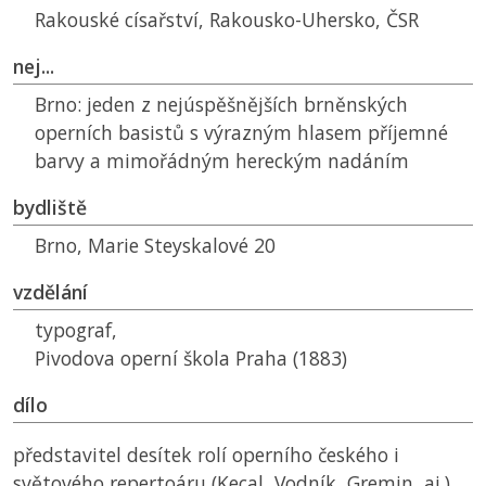
Rakouské císařství, Rakousko-Uhersko,
ČSR
nej...
Brno:
jeden z nejúspěšnějších brněnských
operních basistů s výrazným hlasem příjemné
barvy a mimořádným hereckým nadáním
bydliště
Brno, Marie Steyskalové 20
vzdělání
typograf,
Pivodova operní škola Praha (1883)
dílo
představitel desítek rolí operního českého i
světového repertoáru (Kecal, Vodník, Gremin, aj.)