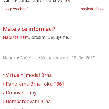
Alois Pivoňka. Zdroj: Dufková...
«« předchozí
následující »»
Máte více informací?
Napište nám
, prosím. Děkujeme.
Nahoru
•
Zpět
•
Tisk
•
Aktualizováno: 18. 06. 2019
Virtuální model Brna
Panorama Brna roku 1867
Dobové plány
Bombardování Brna