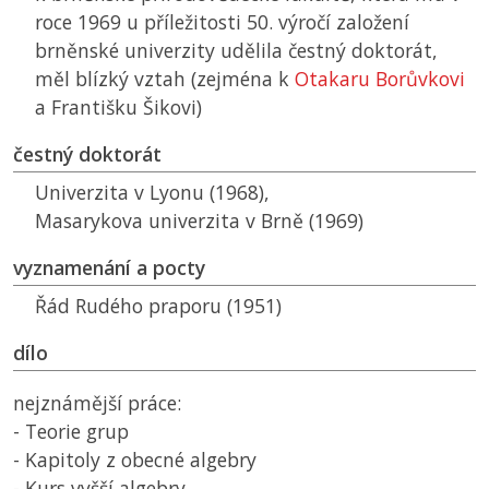
roce 1969 u příležitosti 50. výročí založení
brněnské univerzity udělila čestný doktorát,
měl blízký vztah (zejména k
Otakaru Borůvkovi
a Františku Šikovi)
čestný doktorát
Univerzita v Lyonu (1968),
Masarykova univerzita v Brně (1969)
vyznamenání a pocty
Řád Rudého praporu (1951)
dílo
nejznámější práce:
- Teorie grup
- Kapitoly z obecné algebry
- Kurs vyšší algebry