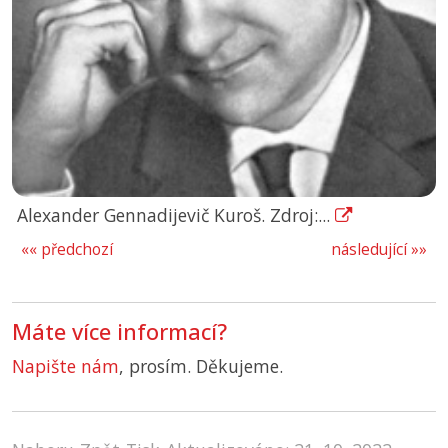
Alexander Gennadijevič Kuroš. Zdroj:...
«« předchozí
následující »»
Máte více informací?
Napište nám
, prosím. Děkujeme.