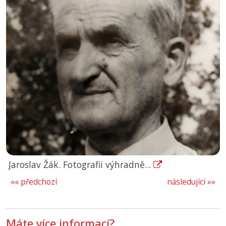
Jaroslav Žák. Fotografii výhradně...
«« předchozí
následující »»
Máte více informací?