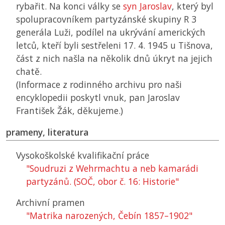
rybařit. Na konci války se
syn Jaroslav
, který byl
spolupracovníkem partyzánské skupiny R 3
generála Luži, podílel na ukrývání amerických
letců, kteří byli sestřeleni 17. 4. 1945 u Tišnova,
část z nich našla na několik dnů úkryt na jejich
chatě.
(Informace z rodinného archivu pro naši
encyklopedii poskytl vnuk, pan Jaroslav
František Žák, děkujeme.)
prameny, literatura
Vysokoškolské kvalifikační práce
"Soudruzi z Wehrmachtu a neb kamarádi
partyzánů. (
SOČ
, obor č. 16: Historie"
Archivní pramen
"Matrika narozených, Čebín 1857–1902"