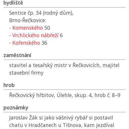
bydliště
Sentice čp. 34 (rodný dům),
Brno-Řečkovice:
-
Komenského
50
-
Vrchlického nábřeží
6
-
Kořenského
36
zaměstnání
stavitel a tesařský mistr v Řečkovicích, majitel
stavební firmy
hrob
Řečkovický hřbitov, Úlehle, skup. 4, hrob č. 8–9
poznámky
Jaroslav Žák si jako vášnivý rybář si postavil
chatu v Hradčanech u Tišnova, kam jezdíval