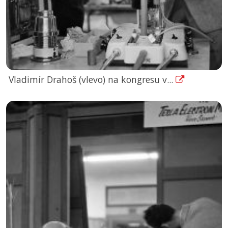
Vladimír Drahoš (vlevo) na kongresu v...