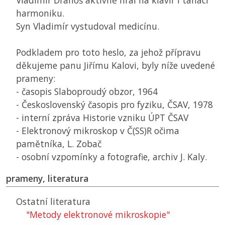
Vladimír Drahoš aktivně hrál na klavír i tahací
harmoniku.
Syn Vladimír vystudoval medicínu.
Podkladem pro toto heslo, za jehož přípravu
děkujeme panu Jiřímu Kalovi, byly níže uvedené
prameny:
- časopis Slaboproudý obzor, 1964
- Československý časopis pro fyziku,
ČSAV
, 1978
- interní zpráva Historie vzniku
ÚPT ČSAV
- Elektronový mikroskop v Č(SS)R očima
pamětníka, L. Zobač
- osobní vzpomínky a fotografie, archiv J. Kaly.
prameny, literatura
Ostatní literatura
"Metody elektronové mikroskopie"