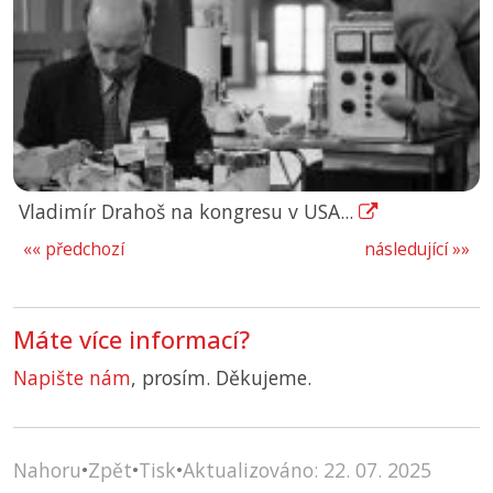
Vladimír Drahoš na kongresu v USA...
«« předchozí
následující »»
Máte více informací?
Napište nám
, prosím. Děkujeme.
Nahoru
•
Zpět
•
Tisk
•
Aktualizováno: 22. 07. 2025