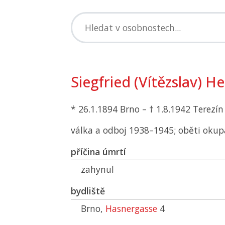
Siegfried (Vítězslav) H
* 26.1.1894 Brno – † 1.8.1942 Terezín
válka a odboj 1938–1945; oběti okup
příčina úmrtí
zahynul
bydliště
Brno,
Hasnergasse
4