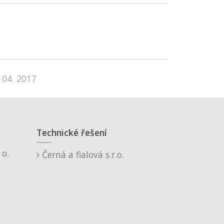
 04. 2017
Technické řešení
o.
Černá a fialová s.r.o.