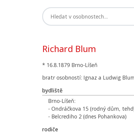
Richard Blum
* 16.8.1879 Brno-Líšeň
bratr osobností: Ignaz a Ludwig Blu
bydliště
Brno-Líšeň:
- Ondráčkova 15 (rodný dům, tehdy
- Belcrediho 2 (dnes Pohankova)
rodiče