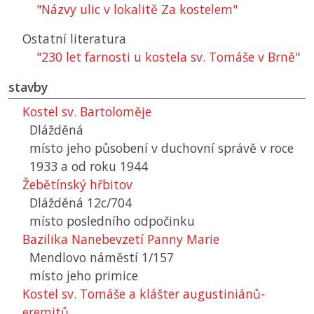
"Názvy ulic v lokalitě Za kostelem"
Ostatní literatura
"230 let farnosti u kostela sv. Tomáše v Brně"
stavby
Kostel sv. Bartoloměje
Dlážděná
místo jeho působení v duchovní správě v roce
1933 a od roku 1944
Žebětínský hřbitov
Dlážděná 12c/704
místo posledního odpočinku
Bazilika Nanebevzetí Panny Marie
Mendlovo náměstí 1/157
místo jeho primice
Kostel sv. Tomáše a klášter augustiniánů-
eremitů