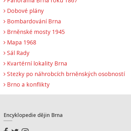
Panorama Brna roku 1867
Dobové plány
Bombardování Brna
Brněnské mosty 1945
Mapa 1968
Sál Rady
Kvartérní lokality Brna
Stezky po náhrobcích brněnských osobností
Brno a konflikty
Encyklopedie dějin Brna