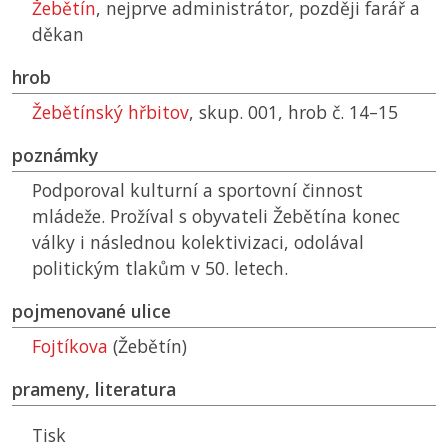
Žebětín
, nejprve administrátor, později farář a
děkan
hrob
Žebětínský hřbitov
, skup. 001, hrob č. 14–15
poznámky
Podporoval kulturní a sportovní činnost
mládeže. Prožíval s obyvateli Žebětína konec
války i následnou kolektivizaci, odolával
politickým tlakům v 50. letech.
pojmenované ulice
Fojtíkova
(Žebětín)
prameny, literatura
Tisk