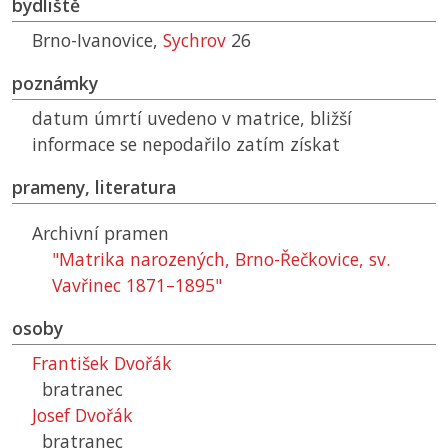
bydliště
Brno-Ivanovice,
Sychrov
26
poznámky
datum úmrtí uvedeno v matrice, bližší
informace se nepodařilo zatím získat
prameny, literatura
Archivní pramen
"Matrika narozených, Brno-Řečkovice, sv.
Vavřinec 1871–1895"
osoby
František Dvořák
bratranec
Josef Dvořák
bratranec