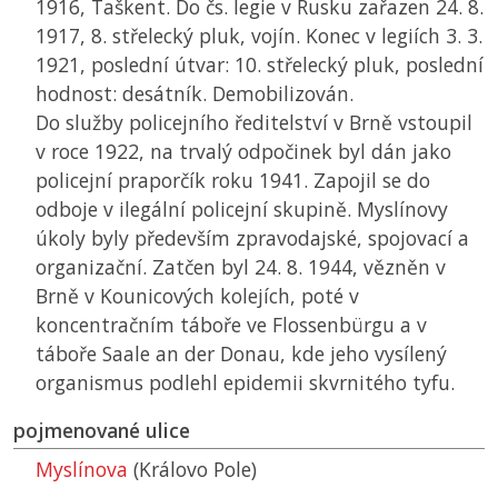
1916, Taškent. Do čs. legie v Rusku zařazen 24. 8.
1917, 8. střelecký pluk, vojín. Konec v legiích 3. 3.
1921, poslední útvar: 10. střelecký pluk, poslední
hodnost: desátník. Demobilizován.
Do služby policejního ředitelství v Brně vstoupil
v roce 1922, na trvalý odpočinek byl dán jako
policejní praporčík roku 1941. Zapojil se do
odboje v ilegální policejní skupině. Myslínovy
úkoly byly především zpravodajské, spojovací a
organizační. Zatčen byl 24. 8. 1944, vězněn v
Brně v Kounicových kolejích, poté v
koncentračním táboře ve Flossenbürgu a v
táboře Saale an der Donau, kde jeho vysílený
organismus podlehl epidemii skvrnitého tyfu.
pojmenované ulice
Myslínova
(Královo Pole)