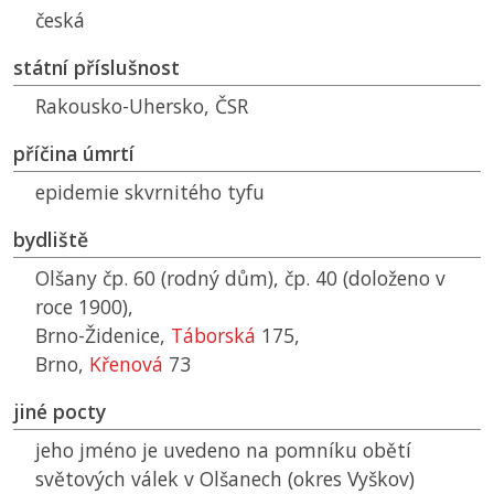
česká
státní příslušnost
Rakousko-Uhersko,
ČSR
příčina úmrtí
epidemie skvrnitého tyfu
bydliště
Olšany čp. 60 (rodný dům), čp. 40 (doloženo v
roce 1900),
Brno-Židenice,
Táborská
175,
Brno,
Křenová
73
jiné pocty
jeho jméno je uvedeno na pomníku obětí
světových válek v Olšanech (okres Vyškov)