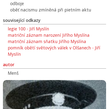
odboje
oběť nacismu zmíněná při pietním aktu
související odkazy
legie 100 - Jiří Myslín
matriční záznam narození Jiřího Myslína
matriční záznam sňatku Jiřího Myslína
pomník obětí světových válek v Olšanech - Jiří
Myslín
autor
Menš