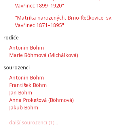
Vavřinec 1899–1920"
"Matrika narozených, Brno-Řečkovice, sv.
Vavřinec 1871–1895"
rodiče
Antonín Böhm
Marie Böhmová (Michálková)
sourozenci
Antonín Böhm
František Böhm
Jan Böhm
Anna Prokešová (Böhmová)
Jakub Böhm
další sourozenci (1)...