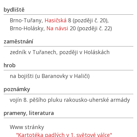
bydliště
Brno-Tuřany,
Hasičská
8 (později č. 20),
Brno-Holásky,
Na návsi
20 (později č. 22)
zaměstnání
zedník v Tuřanech, později v Holáskách
hrob
na bojišti (u Baranovky v Haliči)
poznámky
vojín 8. pěšího pluku rakousko-uherské armády
prameny, literatura
Www stránky
"Kartotéka padlých v 1. světové válce"