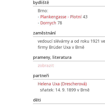
bydliště
Brno:
-
Plankengasse - Plotní
43
-
Dornych
78
zaměstnání
vedoucí slévárny a od roku 1921 ve
firmy Brüder Uxa v Brně
prameny, literatura
zobrazit
partneři
Helena Uxa (Drescherová)
sňatek: 14. 9. 1899 v Brně
děti