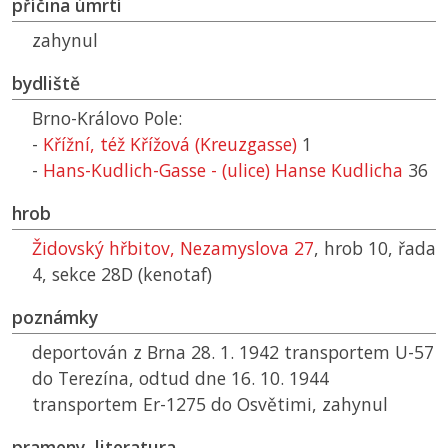
příčina úmrtí
zahynul
bydliště
Brno-Královo Pole:
-
Křížní, též Křížová (Kreuzgasse)
1
-
Hans-Kudlich-Gasse - (ulice) Hanse Kudlicha
36
hrob
Židovský hřbitov, Nezamyslova 27
, hrob 10, řada
4, sekce 28D (kenotaf)
poznámky
deportován z Brna 28. 1. 1942 transportem U-57
do Terezína, odtud dne 16. 10. 1944
transportem Er-1275 do Osvětimi, zahynul
prameny, literatura