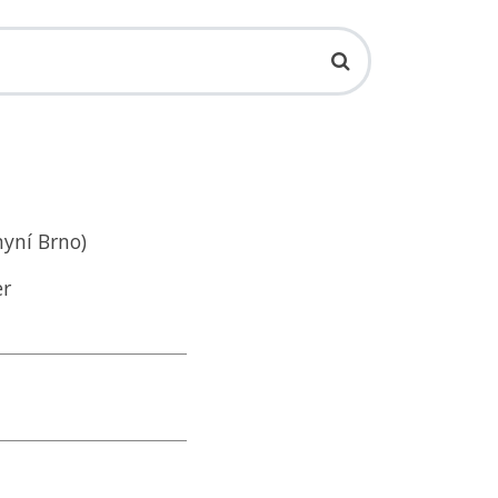
nyní Brno)
er