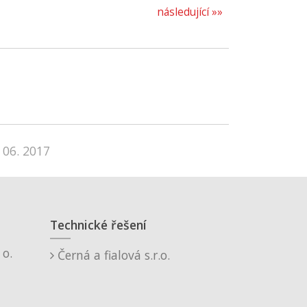
následující »»
 06. 2017
Technické řešení
o.
Černá a fialová s.r.o.