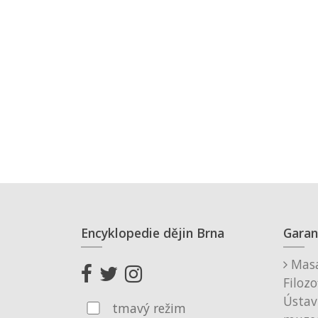
Encyklopedie dějin Brna
Garan
Masa
Filozo
Ústav
tmavý režim