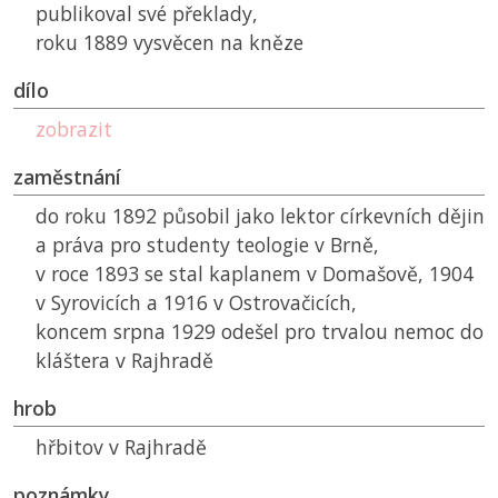
publikoval své překlady,
roku 1889 vysvěcen na kněze
dílo
zobrazit
zaměstnání
do roku 1892 působil jako lektor církevních dějin
a práva pro studenty teologie v Brně,
v roce 1893 se stal kaplanem v Domašově, 1904
v Syrovicích a 1916 v Ostrovačicích,
koncem srpna 1929 odešel pro trvalou nemoc do
kláštera v Rajhradě
hrob
hřbitov v Rajhradě
poznámky