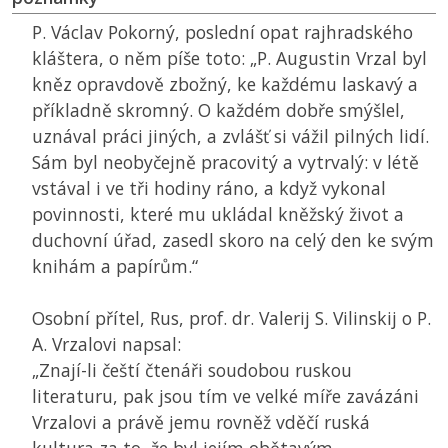
P. Václav Pokorný, poslední opat rajhradského
kláštera, o něm píše toto: „P. Augustin Vrzal byl
kněz opravdově zbožný, ke každému laskavý a
příkladně skromný. O každém dobře smýšlel,
uznával práci jiných, a zvlášť si vážil pilných lidí.
Sám byl neobyčejně pracovitý a vytrvalý: v létě
vstával i ve tři hodiny ráno, a když vykonal
povinnosti, které mu ukládal kněžský život a
duchovní úřad, zasedl skoro na celý den ke svým
knihám a papírům.“
Osobní přítel, Rus, prof. dr. Valerij S. Vilinskij o P.
A. Vrzalovi napsal:
„Znají-li čeští čtenáři soudobou ruskou
literaturu, pak jsou tím ve velké míře zavázáni
Vrzalovi a právě jemu rovněž vděčí ruská