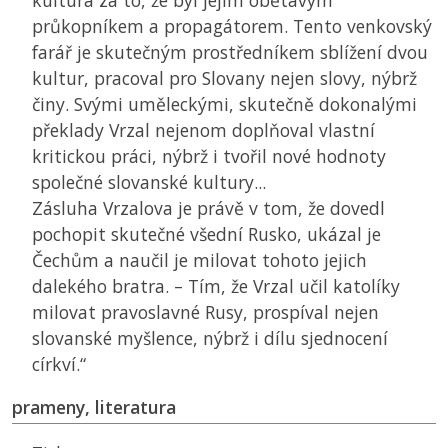
kultura za to, že byl jejím obětavým
průkopníkem a propagátorem. Tento venkovský
farář je skutečným prostředníkem sblížení dvou
kultur, pracoval pro Slovany nejen slovy, nýbrž
činy. Svými uměleckými, skutečně dokonalými
překlady Vrzal nejenom doplňoval vlastní
kritickou práci, nýbrž i tvořil nové hodnoty
společné slovanské kultury...
Zásluha Vrzalova je právě v tom, že dovedl
pochopit skutečné všední Rusko, ukázal je
Čechům a naučil je milovat tohoto jejich
dalekého bratra. – Tím, že Vrzal učil katolíky
milovat pravoslavné Rusy, prospíval nejen
slovanské myšlence, nýbrž i dílu sjednocení
církví.“
prameny, literatura