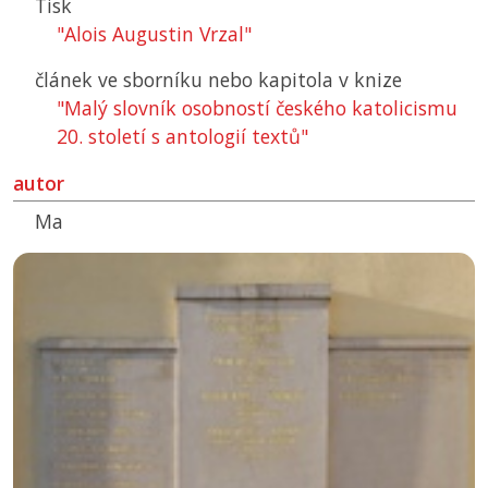
Tisk
"Alois Augustin Vrzal"
článek ve sborníku nebo kapitola v knize
"Malý slovník osobností českého katolicismu
20. století s antologií textů"
autor
Ma