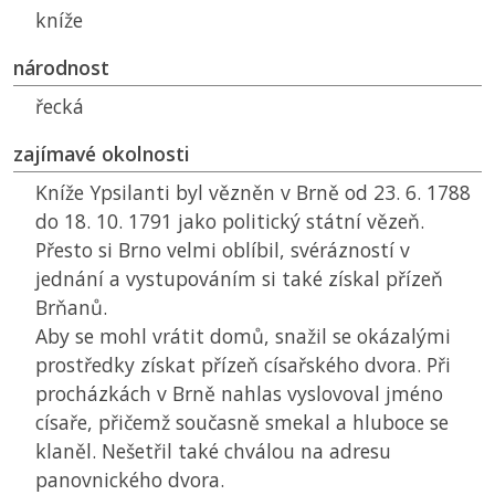
kníže
národnost
řecká
zajímavé okolnosti
Kníže Ypsilanti byl vězněn v Brně od 23. 6. 1788
do 18. 10. 1791 jako politický státní vězeň.
Přesto si Brno velmi oblíbil, svérázností v
jednání a vystupováním si také získal přízeň
Brňanů.
Aby se mohl vrátit domů, snažil se okázalými
prostředky získat přízeň císařského dvora. Při
procházkách v Brně nahlas vyslovoval jméno
císaře, přičemž současně smekal a hluboce se
klaněl. Nešetřil také chválou na adresu
panovnického dvora.