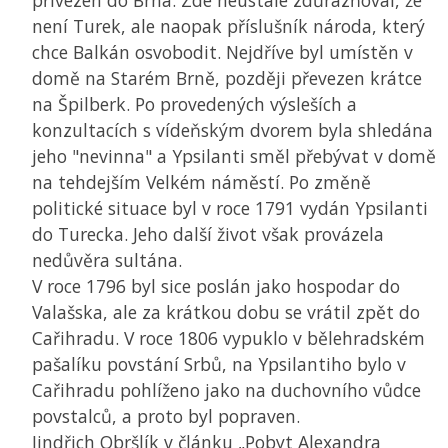
přivezen do Brna. Zde neustále zdůrazňoval, že
není Turek, ale naopak příslušník národa, který
chce Balkán osvobodit. Nejdříve byl umístěn v
domě na Starém Brně, později převezen krátce
na Špilberk. Po provedených výsleších a
konzultacích s vídeňským dvorem byla shledána
jeho "nevinna" a Ypsilanti směl přebývat v domě
na tehdejším Velkém náměstí. Po změně
politické situace byl v roce 1791 vydán Ypsilanti
do Turecka. Jeho další život však provázela
nedůvěra sultána.
V roce 1796 byl sice poslán jako hospodar do
Valašska, ale za krátkou dobu se vrátil zpět do
Cařihradu. V roce 1806 vypuklo v bělehradském
pašalíku povstání Srbů, na Ypsilantiho bylo v
Cařihradu pohlíženo jako na duchovního vůdce
povstalců, a proto byl popraven.
Jindřich Obršlík v článku „Pobyt Alexandra