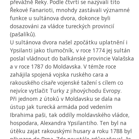
převážně Řeky. Podle čtvrti se nazývali tito
Řekové Fanarioti, mnohdy zastávali významné
funkce u sultánova dvora, dokonce byli
dosazováni za vládce tureckých provincií
(pašalíků).
U sultánova dvora našel zpočátku uplatnění i
Ypsilanti jako tlumočník, v roce 1774 jej sultán
poslal vládnout do balkánské provincie Valašska
a v roce 1787 do Moldavska. V témže roce
zahájila spojená vojska ruského cara a
rakouského císaře vojenské tažení s cílem co
nejvíce vytlačit Turky z jihovýchodu Evropy.
Při jednom z útoků v Moldavsku se dala na
ústup jak turecká armáda pod vedením
Ibrahima paši, tak oddíly moldavského vládce,
hospodara, Alexandra Ypsilantiho. Ten byl na
útěku zajat rakouskými husary a roku 1788 byl