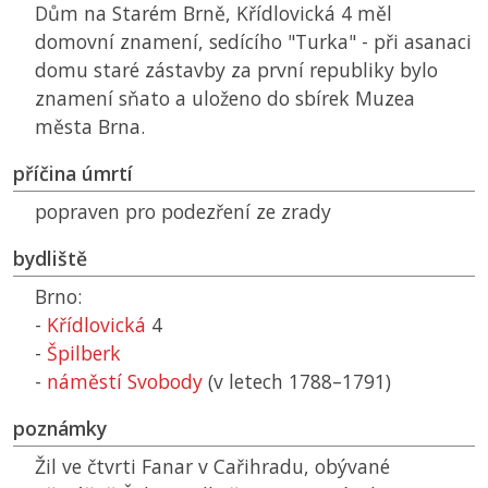
Dům na Starém Brně, Křídlovická 4 měl
domovní znamení, sedícího "Turka" - při asanaci
domu staré zástavby za první republiky bylo
znamení sňato a uloženo do sbírek Muzea
města Brna.
příčina úmrtí
popraven pro podezření ze zrady
bydliště
Brno:
-
Křídlovická
4
-
Špilberk
-
náměstí Svobody
(v letech 1788–1791)
poznámky
Žil ve čtvrti Fanar v Cařihradu, obývané