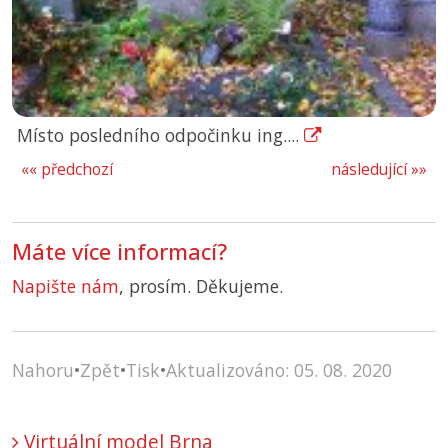
Místo posledního odpočinku ing....
«« předchozí
následující »»
Máte více informací?
Napište nám
, prosím. Děkujeme.
Nahoru
•
Zpět
•
Tisk
•
Aktualizováno: 05. 08. 2020
Virtuální model Brna