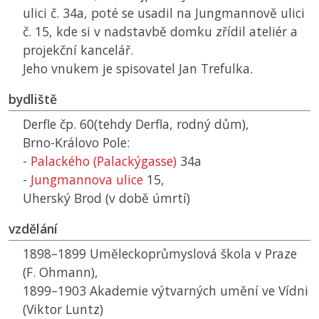
ulici č. 34a, poté se usadil na Jungmannově ulici
č. 15, kde si v nadstavbě domku zřídil ateliér a
projekční kancelář.
Jeho vnukem je spisovatel Jan Trefulka.
bydliště
Derfle čp. 60(tehdy Derfla, rodný dům),
Brno-Královo Pole:
-
Palackého (Palackýgasse)
34a
-
Jungmannova ulice
15,
Uherský Brod (v době úmrtí)
vzdělání
1898–1899 Uměleckoprůmyslová škola v Praze
(F. Ohmann),
1899–1903 Akademie výtvarných umění ve Vídni
(Viktor Luntz)