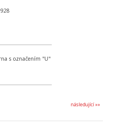
1928
rna s označením "U"
následující »»