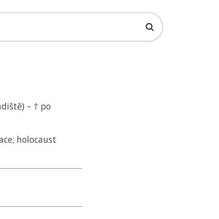
diště) – † po
ace; holocaust