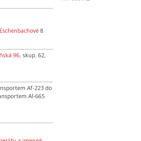
-Eschenbachové
8
eňská 96
, skup. 62,
ansportem Af-223 do
ransportem Al-665
 operáty a jmenné