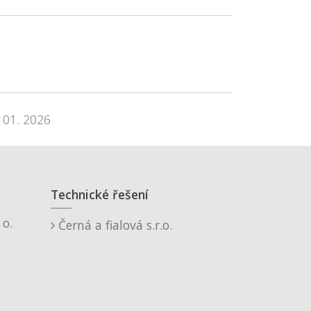
 01. 2026
Technické řešení
o.
Černá a fialová s.r.o.