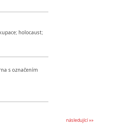
kupace; holocaust;
rna s označením
následující »»