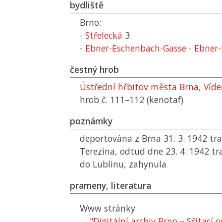
bydliště
Brno:
-
Střelecká
3
-
Ebner-Eschenbach-Gasse - Ebner
čestný hrob
Ústřední hřbitov města Brna, Víd
hrob č. 111–112 (kenotaf)
poznámky
deportována z Brna 31. 3. 1942 tr
Terezína, odtud dne 23. 4. 1942 t
do Lublinu, zahynula
prameny, literatura
Www stránky
"Digitální archiv Brno – Sčítací