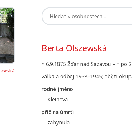
Berta Olszewská
* 6.9.1875 Žďár nad Sázavou – † po 2
zewská
válka a odboj 1938–1945; oběti okup
rodné jméno
Kleinová
příčina úmrtí
zahynula