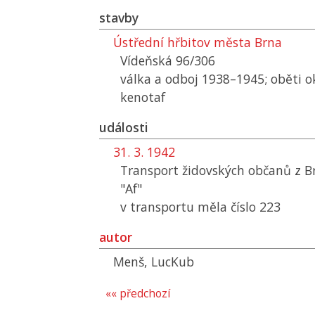
stavby
Ústřední hřbitov města Brna
Vídeňská 96/306
válka a odboj 1938–1945; oběti o
kenotaf
události
31. 3. 1942
Transport židovských občanů z B
"Af"
v transportu měla číslo 223
autor
Menš, LucKub
«« předchozí