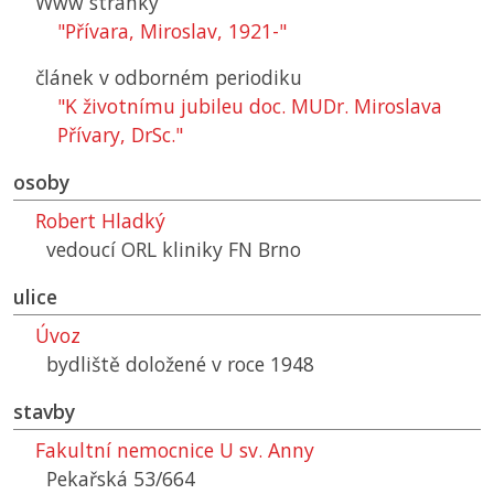
Www stránky
"Přívara, Miroslav, 1921-"
článek v odborném periodiku
"K životnímu jubileu doc. MUDr. Miroslava
Přívary, DrSc."
osoby
Robert Hladký
vedoucí ORL kliniky FN Brno
ulice
Úvoz
bydliště doložené v roce 1948
stavby
Fakultní nemocnice U sv. Anny
Pekařská 53/664