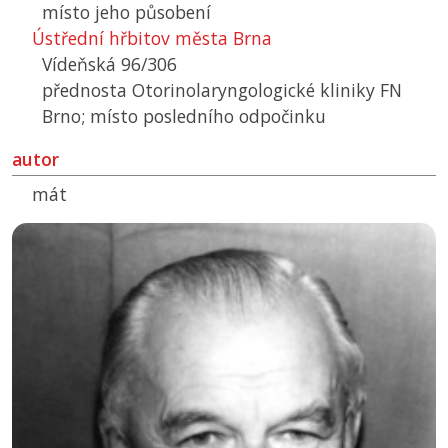
místo jeho působení
Ústřední hřbitov města Brna
Vídeňská 96/306
přednosta Otorinolaryngologické kliniky FN
Brno; místo posledního odpočinku
autor
mát