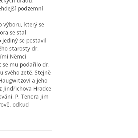
eckých úřadů.
tehdejší podzemní
o výboru, který se
ora se stal
 jediný se postavil
ho starosty dr.
ními Němci
 se mu podařilo dr.
u svého zetě. Stejně
Haugwitzovi a jeho
z Jindřichova Hradce
ováni. P. Tenora jim
drově, odkud