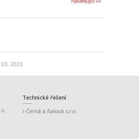
následující »»
 03. 2023
Technické řešení
o.
Černá a fialová s.r.o.