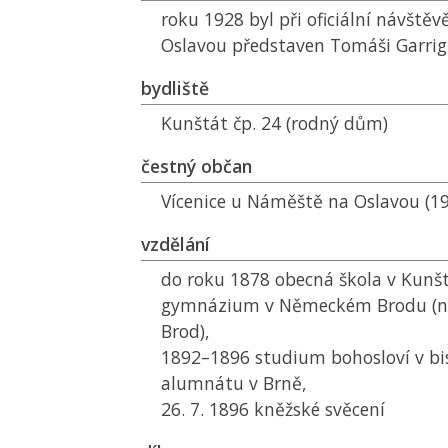
roku 1928 byl při oficiální návště
Oslavou představen Tomáši Garrig
bydliště
Kunštát čp. 24 (rodný dům)
čestný občan
Vícenice u Náměště na Oslavou (1
vzdělání
do roku 1878 obecná škola v Kunš
gymnázium v Německém Brodu (ny
Brod),
1892–1896 studium bohosloví v b
alumnátu v Brně,
26. 7. 1896 kněžské svěcení