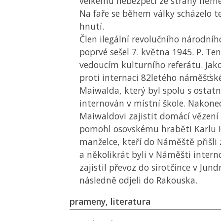
velkému nebezpečí ze strany něm
Na faře se během války scházelo 
hnutí.
Člen ilegální revolučního národníh
poprvé sešel 7. května 1945. P. Ten
vedoucím kulturního referátu. Jako
proti internaci 82letého náměšťské
Maiwalda, který byl spolu s ostat
internován v místní škole. Nakonec
Maiwaldovi zajistit domácí vězení 
pomohl osovskému hraběti Karlu 
manželce, kteří do Náměště přišli 
a několikrát byli v Náměšti intern
zajistil převoz do sirotčince v Jun
následně odjeli do Rakouska.
prameny, literatura