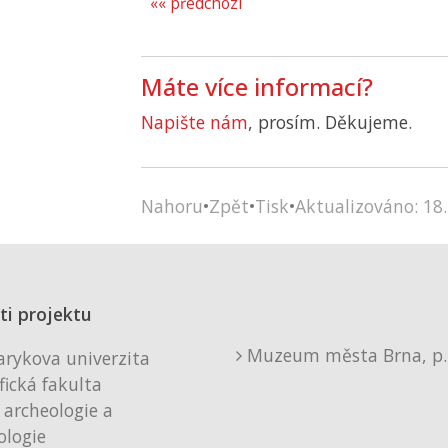
«« předchozí
Máte více informací?
Napište nám
, prosím. Děkujeme.
Nahoru
•
Zpět
•
Tisk
•
Aktualizováno: 18.
ti projektu
Muzeum města Brna, p. 
rykova univerzita
fická fakulta
 archeologie a
logie