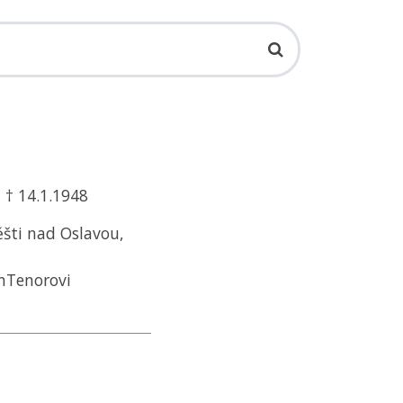
 † 14.1.1948
ěšti nad Oslavou,
anTenorovi