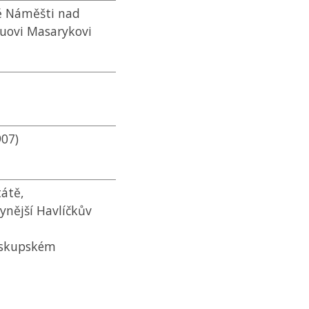
vě Náměšti nad
uovi Masarykovi
907)
tátě,
nější Havlíčkův
iskupském