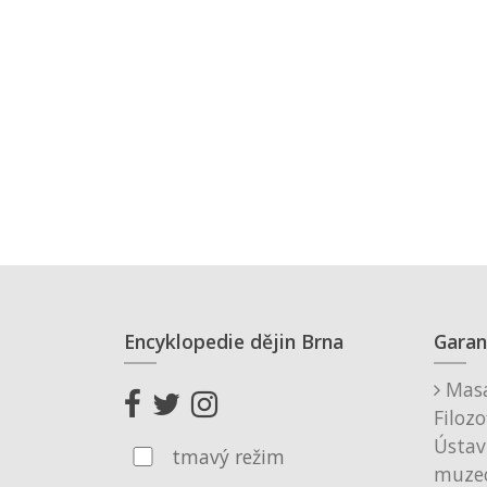
Encyklopedie dějin Brna
Garan
Masa
Filozo
Ústav
tmavý režim
muzeo