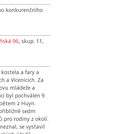
ího konkurenčního
eňská 96
, skup. 11,
kostela a fary a
ch a Vícenicích. Za
hovu mládeže a
ci byl pochválen 9.
bětem z Huyn.
 přibližně sedm
ů pro rodiny z okolí.
neznal, se vystavil