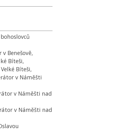
 bohoslovců
r v Benešově,
ké Bíteši,
Velké Bíteši,
perátor v Náměšti
perátor v Náměšti nad
trátor v Náměšti nad
 Oslavou