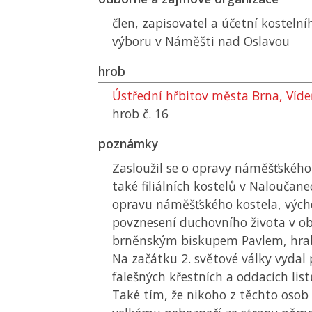
člen, zapisovatel a účetní kosteln
výboru v Náměšti nad Oslavou
hrob
Ústřední hřbitov města Brna, Víd
hrob č. 16
poznámky
Zasloužil se o opravy náměšťského 
také filiálních kostelů v Naloučane
opravu náměšťského kostela, výc
povznesení duchovního života v ob
brněnským biskupem Pavlem, hra
Na začátku 2. světové války vydal
falešných křestních a oddacích list
Také tím, že nikoho z těchto osob 