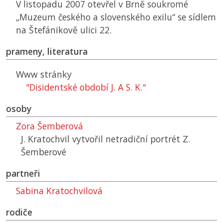
V listopadu 2007 otevřel v Brně soukromé
„Muzeum českého a slovenského exilu“ se sídlem
na Štefánikově ulici 22.
prameny, literatura
Www stránky
"Disidentské období J. A S. K."
osoby
Zora Šemberová
J. Kratochvil vytvořil netradiční portrét Z.
Šemberové
partneři
Sabina Kratochvilová
rodiče