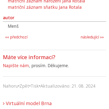
matriční záznam narození Jana Rotala
matriční záznam sňatku Jana Rotala
autor
Menš
«« předchozí
následující »»
Máte více informací?
Napište nám
, prosím. Děkujeme.
Nahoru
•
Zpět
•
Tisk
•
Aktualizováno: 21. 08. 2024
Virtuální model Brna