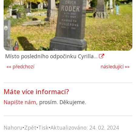
Místo posledního odpočinku Cyrilla...
«« předchozí
následující »»
Máte více informací?
Napište nám
, prosím. Děkujeme.
Nahoru
•
Zpět
•
Tisk
•
Aktualizováno: 24. 02. 2024