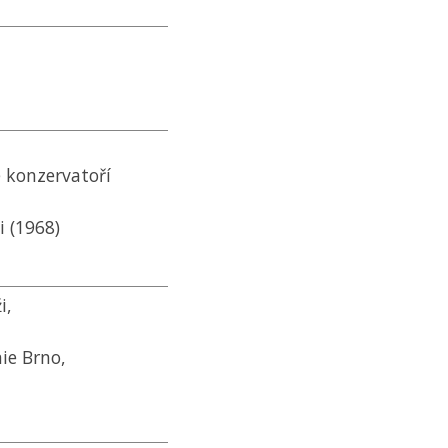
e konzervatoří
i (1968)
i,
ie Brno,