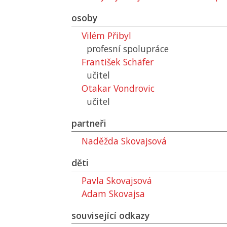
osoby
Vilém Přibyl
profesní spolupráce
František Schäfer
učitel
Otakar Vondrovic
učitel
partneři
Naděžda Skovajsová
děti
Pavla Skovajsová
Adam Skovajsa
související odkazy