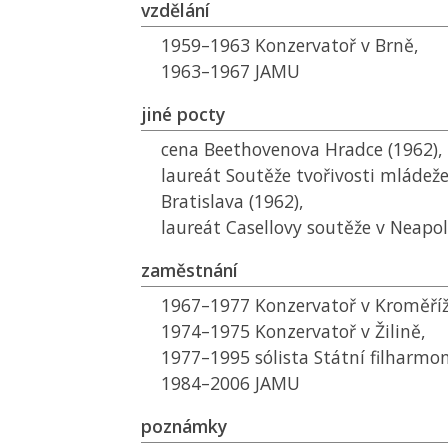
vzdělání
1959–1963 Konzervatoř v Brně,
1963–1967
JAMU
jiné pocty
cena Beethovenova Hradce (1962),
laureát Soutěže tvořivosti mládež
Bratislava (1962),
laureát Casellovy soutěže v Neapol
zaměstnání
1967–1977 Konzervatoř v Kroměříž
1974–1975 Konzervatoř v Žilině,
1977–1995 sólista Státní filharmon
1984–2006
JAMU
poznámky