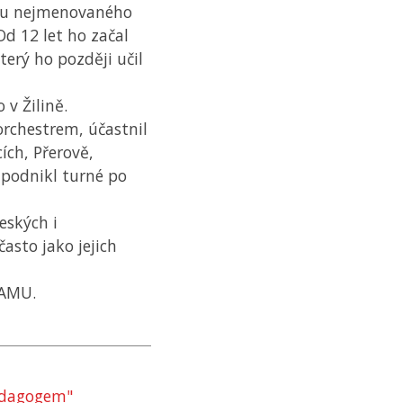
ír u nejmenovaného
d 12 let ho začal
který ho později učil
 v Žilině.
rchestrem, účastnil
cích, Přerově,
 podnikl turné po
eských i
asto jako jejich
JAMU
.
pedagogem"