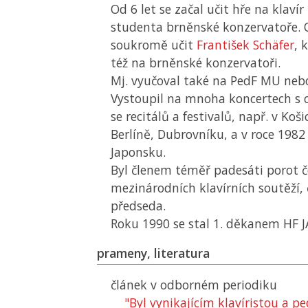
Od 6 let se začal učit hře na klav
studenta brněnské konzervatoře. O
soukromě učit
František Schäfer
, 
též na brněnské konzervatoři.
Mj. vyučoval také na
PedF MU
nebo
Vystoupil na mnoha koncertech s o
se recitálů a festivalů, např. v Koši
Berlíně, Dubrovníku, a v roce 1982
Japonsku.
Byl členem téměř padesáti porot č
mezinárodních klavírních soutěží, č
předseda.
Roku 1990 se stal 1. děkanem
HF 
prameny, literatura
článek v odborném periodiku
"Byl vynikajícím klavíristou a 