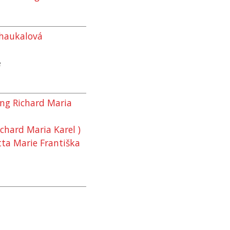
chaukalová
ě
ang Richard Maria
Richard Maria Karel )
tta Marie Františka