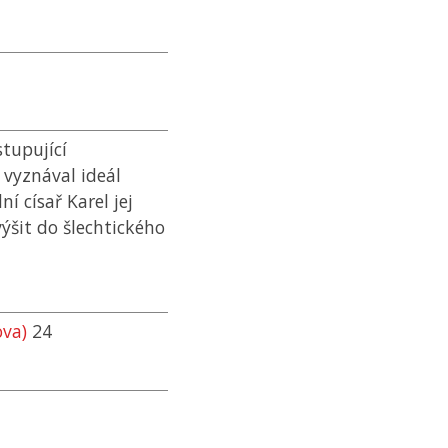
stupující
 vyznával ideál
í císař Karel jej
výšit do šlechtického
ova)
24