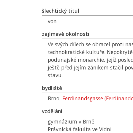
šlechtický titul
von
zajímavé okolnosti
Ve svých dílech se obracel proti na
technokratické kultuře. Nepokrytě
podunajské monarchie, jejíž posledn
ještě před jejím zánikem stačil po
stavu.
bydliště
Brno,
Ferdinandsgasse (Ferdinand
vzdělání
gymnázium v Brně,
Právnická fakulta ve Vídni