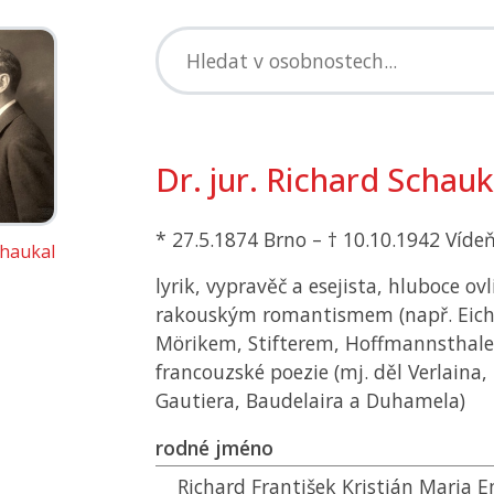
Dr. jur. Richard Schauk
* 27.5.1874 Brno – † 10.10.1942 Víde
chaukal
lyrik, vypravěč a esejista, hluboce 
rakouským romantismem (např. Eich
Mörikem, Stifterem, Hoffmannsthale
francouzské poezie (mj. děl Verlaina
Gautiera, Baudelaira a Duhamela)
rodné jméno
Richard František Kristián Maria E