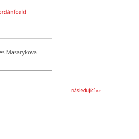
Jordánfoeld
nes Masarykova
následující »»