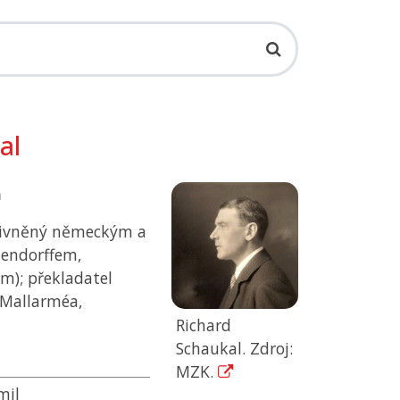
al
ň
ovlivněný německým a
endorffem,
m); překladatel
, Mallarméa,
Richard
Schaukal. Zdroj:
MZK.
mil