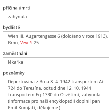
příčina úmrtí
zahynula
bydliště
Wien III, Augartengasse 6 (doloženo v roce 1913),
Brno,
Veveří
25
zaměstnání
lékařka
poznámky
Deportována z Brna 8. 4. 1942 transportem Ai-
724 do Terezína, odtud dne 12. 10. 1944
transportem Eq-1330 do Osvětimi, zahynula.
(Informace pro naši encyklopedii doplnil pan
Emil Komjati, děkujeme.)