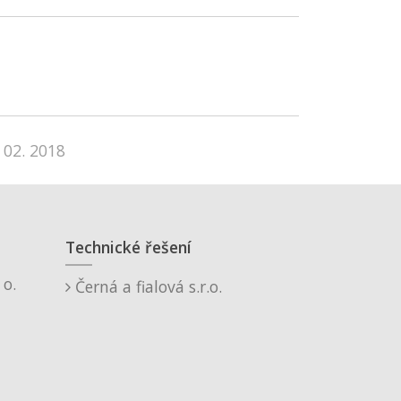
 02. 2018
Technické řešení
o.
Černá a fialová s.r.o.