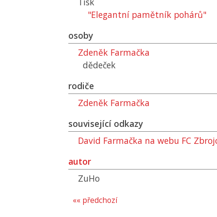
Tisk
"Elegantní pamětník pohárů"
osoby
Zdeněk Farmačka
dědeček
rodiče
Zdeněk Farmačka
související odkazy
David Farmačka na webu
FC
Zbroj
autor
ZuHo
«« předchozí