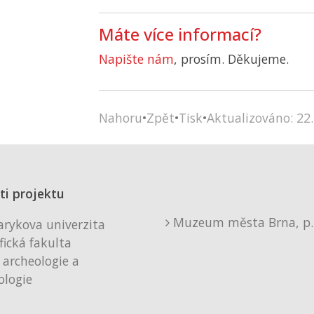
Máte více informací?
Napište nám
, prosím. Děkujeme.
Nahoru
•
Zpět
•
Tisk
•
Aktualizováno: 22.
ti projektu
Muzeum města Brna, p. 
rykova univerzita
fická fakulta
 archeologie a
logie