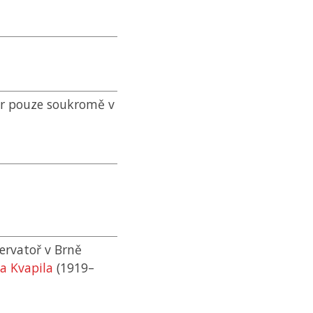
ír pouze soukromě v
ervatoř v Brně
va Kvapila
(1919–