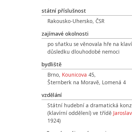
státní příslušnost
Rakousko-Uhersko,
ČSR
zajímavé okolnosti
po sňatku se věnovala hře na klav
důsledku dlouhodobé nemoci
bydliště
Brno,
Kounicova
45,
Šternberk na Moravě, Lomená 4
vzdělání
Státní hudební a dramatická konz
(klavírní oddělení) ve třídě
Jarosla
1924)