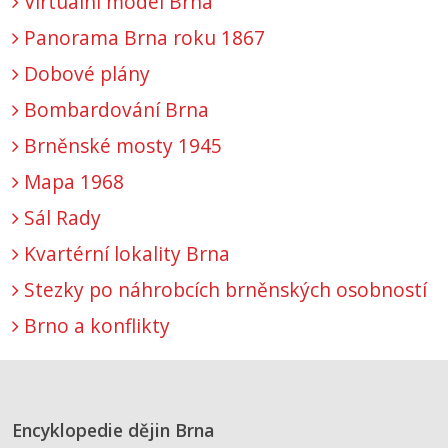
Virtuální model Brna
Panorama Brna roku 1867
Dobové plány
Bombardování Brna
Brněnské mosty 1945
Mapa 1968
Sál Rady
Kvartérní lokality Brna
Stezky po náhrobcích brněnských osobností
Brno a konflikty
Encyklopedie dějin Brna