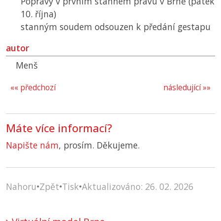
Popravy v prvním stanném právu v Brně (pátek
10. října)
stanným soudem odsouzen k předání gestapu
autor
Menš
«« předchozí
následující »»
Máte více informací?
Napište nám
, prosím. Děkujeme.
Nahoru
•
Zpět
•
Tisk
•
Aktualizováno: 26. 02. 2026