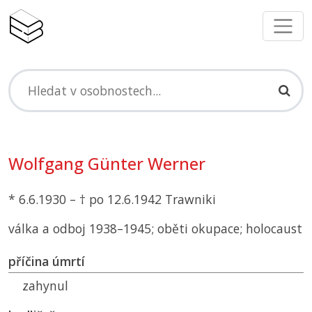
Wolfgang Günter Werner
* 6.6.1930 – † po 12.6.1942 Trawniki
válka a odboj 1938–1945; oběti okupace; holocaust
příčina úmrtí
zahynul