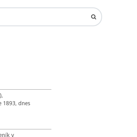
),
e 1893, dnes
eník v