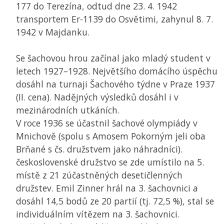
177 do Terezína, odtud dne 23. 4. 1942
transportem Er-1139 do Osvětimi, zahynul 8. 7.
1942 v Majdanku.
Se šachovou hrou začínal jako mladý student v
letech 1927–1928. Největšího domácího úspěchu
dosáhl na turnaji Šachového týdne v Praze 1937
(II. cena). Nadějných výsledků dosáhl i v
mezinárodních utkáních.
V roce 1936 se účastnil šachové olympiády v
Mnichově (spolu s Amosem Pokorným jeli oba
Brňané s čs. družstvem jako náhradníci).
československé družstvo se zde umístilo na 5.
místě z 21 zúčastněných desetičlenných
družstev. Emil Zinner hrál na 3. šachovnici a
dosáhl 14,5 bodů ze 20 partií (tj. 72,5 %), stal se
individuálním vítězem na 3. šachovnici.