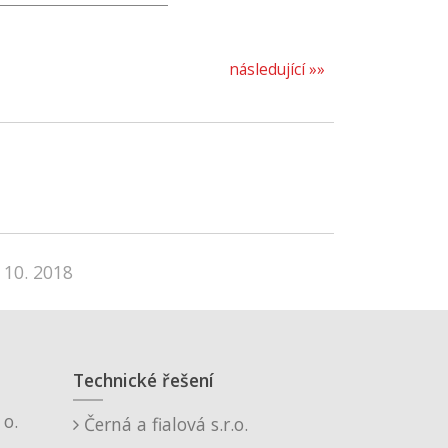
následující »»
 10. 2018
Technické řešení
o.
Černá a fialová s.r.o.