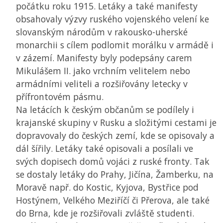
počátku roku 1915. Letáky a také manifesty
obsahovaly výzvy ruského vojenského velení ke
slovanským národům v rakousko-uherské
monarchii s cílem podlomit morálku v armádě i
v zázemí. Manifesty byly podepsány carem
Mikulášem II. jako vrchním velitelem nebo
armádními veliteli a rozšiřovány letecky v
přífrontovém pásmu.
Na letácích k českým občanům se podílely i
krajanské skupiny v Rusku a složitými cestami je
dopravovaly do českých zemí, kde se opisovaly a
dál šířily. Letáky také opisovali a posílali ve
svých dopisech domů vojáci z ruské fronty. Tak
se dostaly letáky do Prahy, Jičína, Žamberku, na
Moravě např. do Kostic, Kyjova, Bystřice pod
Hostýnem, Velkého Meziříčí či Přerova, ale také
do Brna, kde je rozšiřovali zvláště studenti.