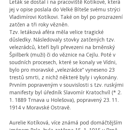
Leták se dostal i na pracoviště Kotíkové, která
jej v opise poslala do Velké Bíteše svému strýci
Vladimírovi Kotíkovi. Také on byl po prozrazení
zatčen a tři roky vězněn.
Tzv. letáková aféra měla velice tragické
důsledky. Následovaly stovky zatčených tzv.
velezrádců, kteří byli převezeni na brněnský
Špilberk (muži) či do věznice na Cejlu. Poté v
soudních procesech, které se konaly ve Vídni,
bylo pro moravské „velezrádce“ vyneseno 23
trestů smrti, z nichž některé byly i vykonány.
Prvním popraveným v souvislosti s tzv. ruskými
manifesty byl úředník Slavomír Kratochvíl (* 2.
1. 1889 Trnava u Holešova), popravený 23. 11.
1914 v Moravské Ostravě.
Aurelie Kotíková, více známá pod domáčtějším