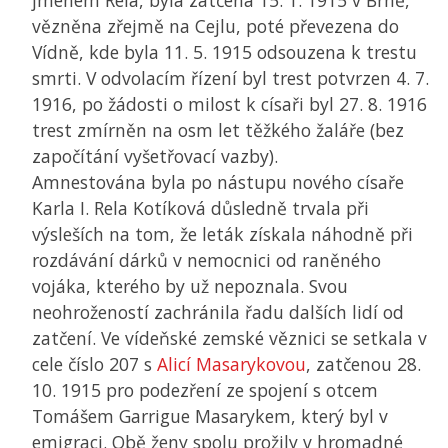
jménem Rela, byla zatčena 15. 1. 1915 v Brně,
vězněna zřejmě na Cejlu, poté převezena do
Vídně, kde byla 11. 5. 1915 odsouzena k trestu
smrti. V odvolacím řízení byl trest potvrzen 4. 7.
1916, po žádosti o milost k císaři byl 27. 8. 1916
trest zmírněn na osm let těžkého žaláře (bez
započítání vyšetřovací vazby).
Amnestována byla po nástupu nového císaře
Karla I. Rela Kotíková důsledně trvala při
výsleších na tom, že leták získala náhodně při
rozdávání dárků v nemocnici od raněného
vojáka, kterého by už nepoznala. Svou
neohrožeností zachránila řadu dalších lidí od
zatčení. Ve vídeňské zemské věznici se setkala v
cele číslo 207 s
Alicí Masarykovou
, zatčenou 28.
10. 1915 pro podezření ze spojení s otcem
Tomášem Garrigue Masarykem, který byl v
emigraci. Obě ženy spolu prožily v hromadné