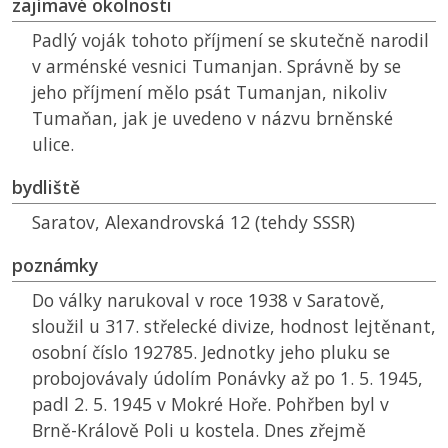
zajímavé okolnosti
Padlý voják tohoto příjmení se skutečně narodil
v arménské vesnici Tumanjan. Správně by se
jeho příjmení mělo psát Tumanjan, nikoliv
Tumaňan, jak je uvedeno v názvu brněnské
ulice.
bydliště
Saratov, Alexandrovská 12 (tehdy
SSSR
)
poznámky
Do války narukoval v roce 1938 v Saratově,
sloužil u 317. střelecké divize, hodnost lejtěnant,
osobní číslo 192785. Jednotky jeho pluku se
probojovávaly údolím Ponávky až po 1. 5. 1945,
padl 2. 5. 1945 v Mokré Hoře. Pohřben byl v
Brně-Králově Poli u kostela. Dnes zřejmě