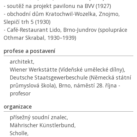
- soutěž na projekt pavilonu na
BVV
(1927)
- obchodní dům Kratochwil-Wozelka, Znojmo,
Slepičí trh 5 (1930)
- Café-Restaurant Lido, Brno-Jundrov (spolupráce
Othmar Skrabal, 1930–1939)
profese a postavení
architekt,
Wiener Werkstätte (Vídeňské umělecké dílny),
Deutsche Staatsgewerbeschule (Německá státní
průmyslová škola), Brno, náměstí 28. října -
profesor
organizace
přísežný soudní znalec,
Mährischer Künstlerbund,
Scholle,