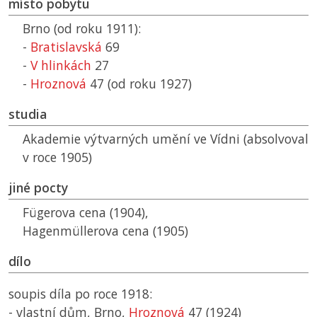
místo pobytu
Brno (od roku 1911):
-
Bratislavská
69
-
V hlinkách
27
-
Hroznová
47 (od roku 1927)
studia
Akademie výtvarných umění ve Vídni (absolvoval
v roce 1905)
jiné pocty
Fügerova cena (1904),
Hagenmüllerova cena (1905)
dílo
soupis díla po roce 1918:
- vlastní dům, Brno,
Hroznová
47 (1924)